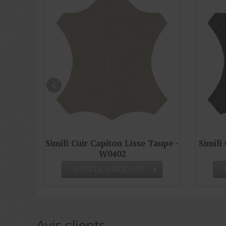
sse Taupe -
Simili Cuir Capiton Gris - W0413
Sim
IT
VOIR LE PRODUIT
Avis clients