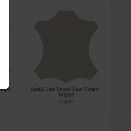
aupe -
Simili Cuir Grano Fine Taupe -
W0503
58.80 €