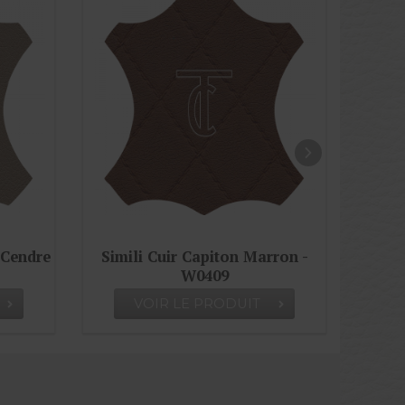
 Marron -
Simili Cuir Capiton Lisse Cognac
- W0406
UIT
VOIR LE PRODUIT