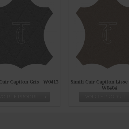
ili Cuir Capiton Lisse Cendre
Simili Cuir Capiton
- W0404
W0409
VOIR LE PRODUIT
VOIR LE PROD