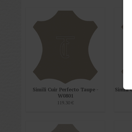
Simili Cuir Perfecto Taupe -
Simili 
W0801
119.30 €