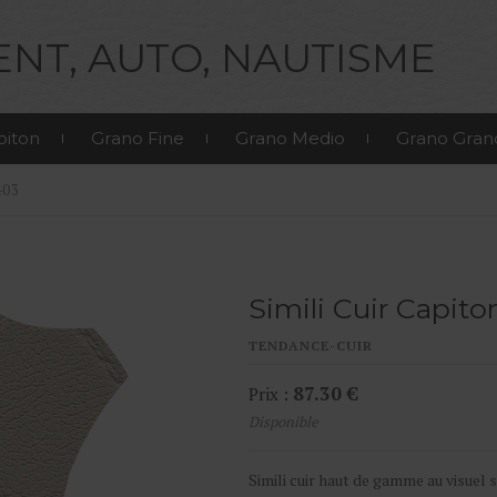
NT, AUTO, NAUTISME
piton
Grano Fine
Grano Medio
Grano Gran
403
Simili Cuir Capit
TENDANCE-CUIR
87.30 €
Prix :
Disponible
Simili cuir haut de gamme au visuel 