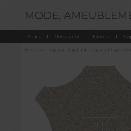
MODE, AMEUBLEME
Antico
Respirante
Exterior
Ca
Accueil
›
Capiton
› Simili Cuir Capiton Taupe - W0