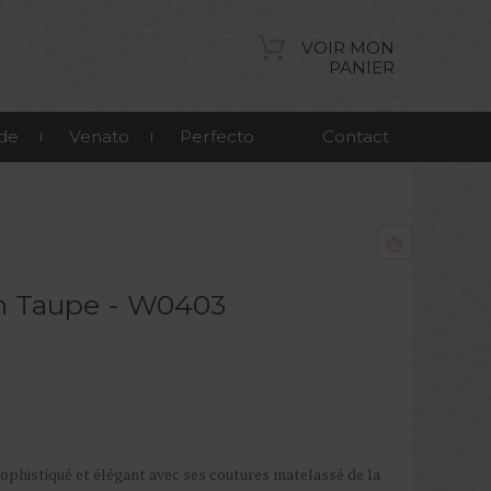
VOIR MON
PANIER
de
Venato
Perfecto
Contact
on Taupe - W0403
sophistiqué et élégant avec ses coutures matelassé de la