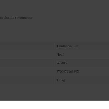
eau chaude savonneuse.
Tendance-Cuir
Neuf
W0403
3700972466893
1.7 kg
ces produits