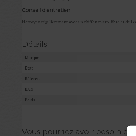
Conseil d'entretien
Nettoyez régulièrement avec un chiffon micro-fibre et de l'
Détails
Marque
Etat
Référence
EAN
Poids
Vous pourriez avoir besoin de 