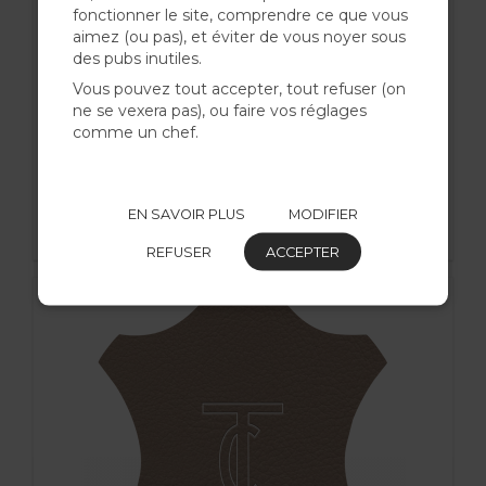
fonctionner le site, comprendre ce que vous
aimez (ou pas), et éviter de vous noyer sous
des pubs inutiles.
Vous pouvez tout accepter, tout refuser (on
ne se vexera pas), ou faire vos réglages
comme un chef.
Simili Cuir Capiton Cendré - W0405
EN SAVOIR PLUS
MODIFIER
87.30 €
REFUSER
ACCEPTER