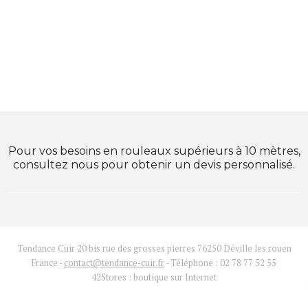
Pour vos besoins en rouleaux supérieurs à 10 mètres,
consultez nous pour obtenir un devis personnalisé.
Tendance Cuir 20 bis rue des grosses pierres 76250 Déville les rouen
France -
contact@tendance-cuir.fr
- Téléphone : 02 78 77 52 55
42Stores :
boutique sur Internet