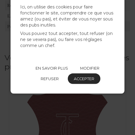
Référence
W0514
Ici, on utilise des cookies pour faire
fonctionner le site, comprendre ce que vous
EAN
3700972468118
aimez (ou pas), et éviter de vous noyer sous
des pubs inutiles.
Poids
1.5 kg
Vous pouvez tout accepter, tout refuser (on
ne se vexera pas), ou faire vos réglages
comme un chef.
Vous pourriez avoir besoin de ces
produits
EN SAVOIR PLUS
MODIFIER
REFUSER
ACCEPTER