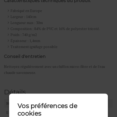
Caractéristiques techniques du produit
Fabriqué en Europe
Largeur : 140cm
Longueur max : 30m
Composition : 84% de PVC et 16% de polyester tricoté.
Poids : 740 g/m2
Épaisseur : 1,4mm
Traitement ignifuge possible
Conseil d'entretien
Nettoyez régulièrement avec un chiffon micro-fibre et de l'eau
chaude savonneuse.
Détails
Marque
Tendance-Cuir
Vos préférences de
cookies
Etat
Neuf