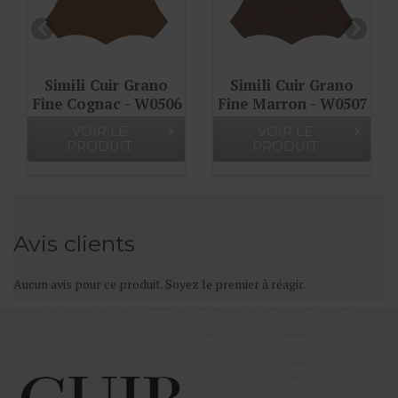
i Cuir Grano
Simili Cuir Grano
Simili C
ognac - W0506
Fine Marron - W0507
Fine Ch
W0
OIR LE
VOIR LE
VOIR
RODUIT
PRODUIT
PROD
Avis clients
Aucun avis pour ce produit. Soyez le premier à réagir.